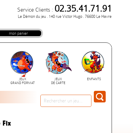
02.35.41.71.91
Service Clients :
Le Démon du jeu . 140 rue Victor Hugo . 76600 Le Havre
mon panier
JEUX
JEUX
ENFANTS
GRAND FORMAT
DE CARTE
 Fix