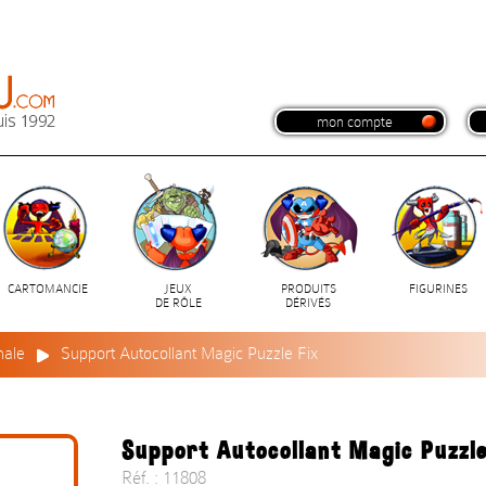
mon compte
CARTOMANCIE
JEUX
PRODUITS
FIGURINES
DE RÔLE
DÉRIVÉS
nale
Support Autocollant Magic Puzzle Fix
Support Autocollant Magic Puzzle
Réf. : 11808