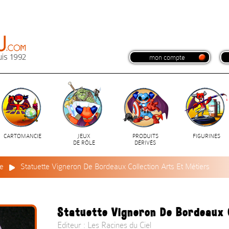
mon compte
CARTOMANCIE
JEUX
PRODUITS
FIGURINES
DE RÔLE
DÉRIVÉS
ie
Statuette Vigneron De Bordeaux Collection Arts Et Métiers
Statuette Vigneron De Bordeaux C
Editeur : Les Racines du Ciel