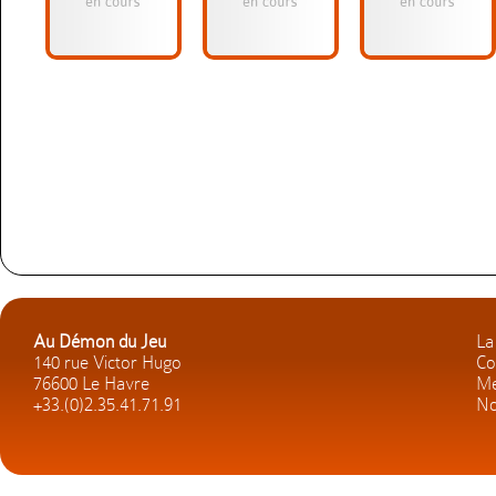
Au Démon du Jeu
La
140 rue Victor Hugo
Co
76600 Le Havre
Me
+33.(0)2.35.41.71.91
No