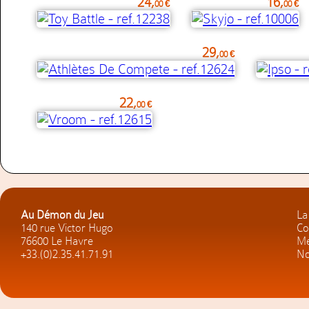
24,
16,
00 €
00 €
29,
00 €
22,
00 €
Au Démon du Jeu
La
140 rue Victor Hugo
Co
76600 Le Havre
Me
+33.(0)2.35.41.71.91
No