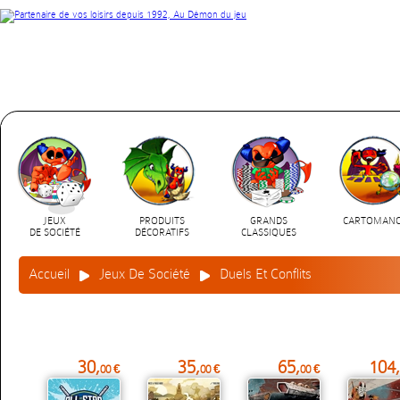
JEUX
PRODUITS
GRANDS
CARTOMANC
DE SOCIÉTÉ
DÉCORATIFS
CLASSIQUES
Accueil
Jeux De Société
Duels Et Conflits
30,
35,
65,
104,
00 €
00 €
00 €