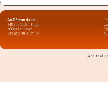
Au Démon du Jeu
La
140 rue Victor Hugo
Co
76600 Le Havre
Me
+33.(0)2.35.41.71.91
No
Une réalis