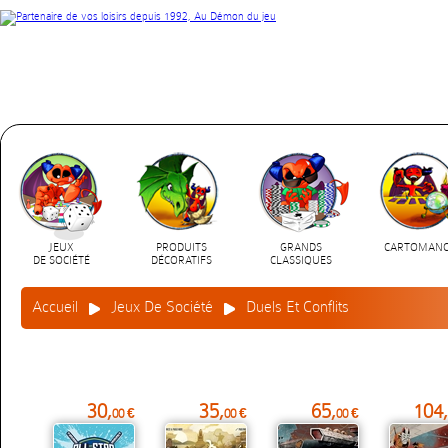
JEUX
PRODUITS
GRANDS
CARTOMANC
DE SOCIÉTÉ
DÉCORATIFS
CLASSIQUES
Accueil
Jeux De Société
Duels Et Conflits
30,
35,
65,
104,
00 €
00 €
00 €