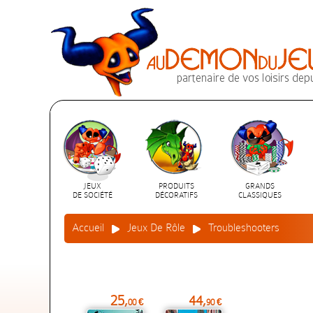
JEUX
PRODUITS
GRANDS
DE SOCIÉTÉ
DÉCORATIFS
CLASSIQUES
Accueil
Jeux De Rôle
Troubleshooters
25,
44,
00 €
90 €