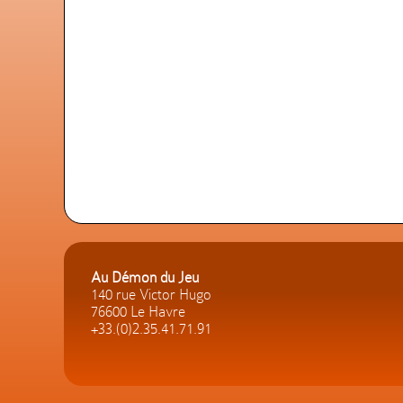
Au Démon du Jeu
140 rue Victor Hugo
76600 Le Havre
+33.(0)2.35.41.71.91