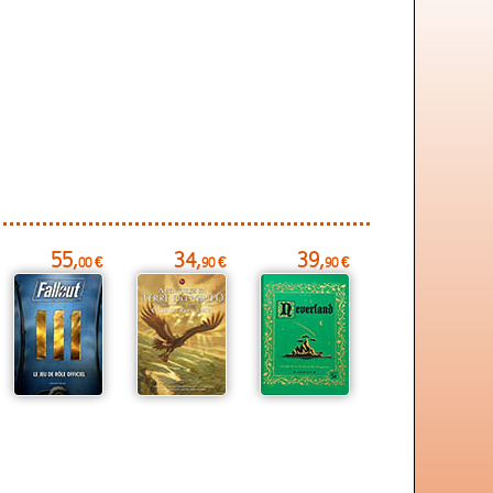
55,
34,
39,
00 €
90 €
90 €