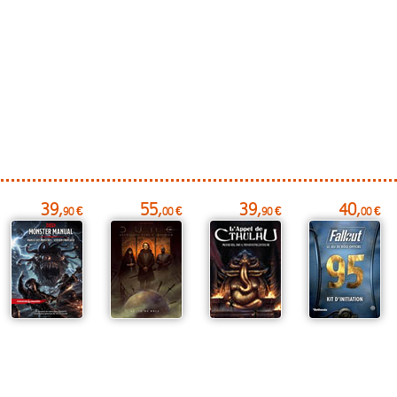
39,
55,
39,
40,
90 €
00 €
90 €
00 €