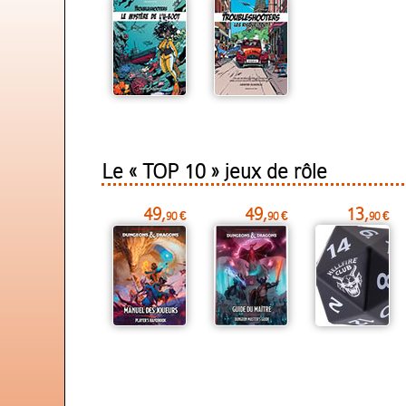
Le « TOP 10 » jeux de rôle
49,
49,
13,
90 €
90 €
90 €