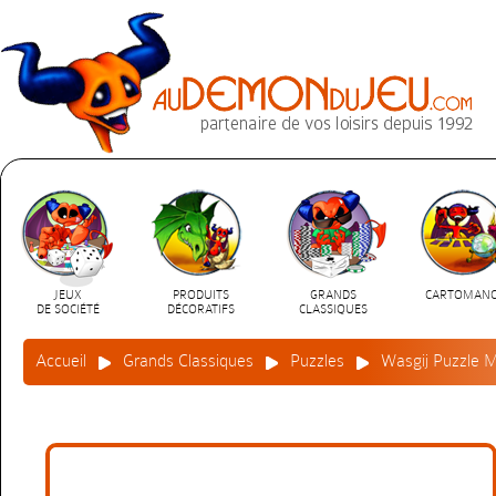
JEUX
PRODUITS
GRANDS
CARTOMANC
DE SOCIÉTÉ
DÉCORATIFS
CLASSIQUES
Accueil
Grands Classiques
Puzzles
Wasgij Puzzle My