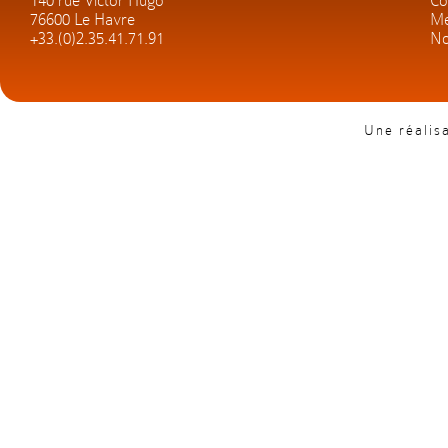
140 rue Victor Hugo
Co
76600 Le Havre
Me
+33.(0)2.35.41.71.91
No
Une réalis