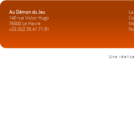
Au Démon du Jeu
La
140 rue Victor Hugo
Co
76600 Le Havre
Me
+33.(0)2.35.41.71.91
No
Une réalis