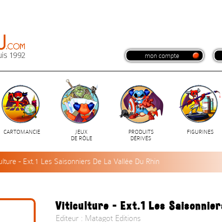
mon compte
CARTOMANCIE
JEUX
PRODUITS
FIGURINES
DE RÔLE
DÉRIVÉS
culture - Ext.1 Les Saisonniers De La Vallée Du Rhin
Viticulture - Ext.1 Les Saisonnie
Editeur : Matagot Editions