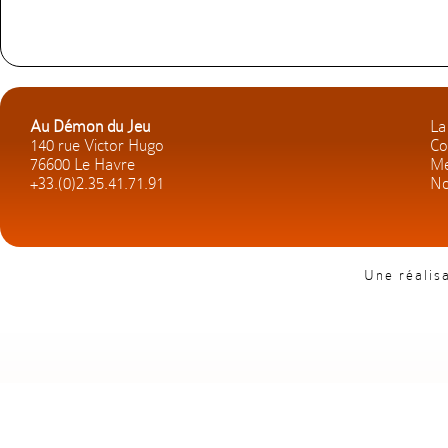
Au Démon du Jeu
La
140 rue Victor Hugo
Co
76600 Le Havre
Me
+33.(0)2.35.41.71.91
No
Une réalis