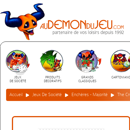
JEUX
PRODUITS
GRANDS
CARTOMANC
DE SOCIÉTÉ
DÉCORATIFS
CLASSIQUES
Accueil
Jeux De Société
Enchères - Majorité
The Cr