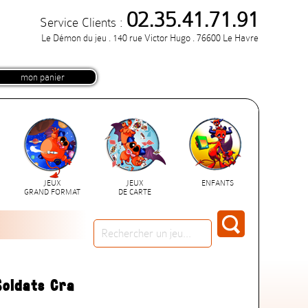
02.35.41.71.91
Service Clients :
Le Démon du jeu . 140 rue Victor Hugo . 76600 Le Havre
mon panier
JEUX
JEUX
ENFANTS
GRAND FORMAT
DE CARTE
Soldats Cra