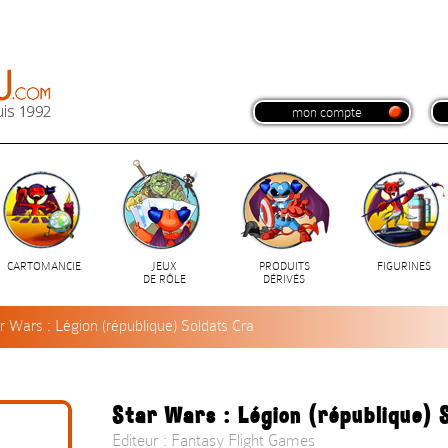
mon compte
CARTOMANCIE
JEUX
PRODUITS
FIGURINES
DE RÔLE
DÉRIVÉS
r Wars : Légion (république) Soldats Cra
Star Wars : Légion (république) 
Editeur : Fantasy Flight Games