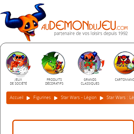
JEUX
PRODUITS
GRANDS
CARTOMANC
DE SOCIÉTÉ
DÉCORATIFS
CLASSIQUES
Accueil
Figurines
Star Wars - Légion
Star Wars : Lé