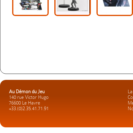
Au Démon du Jeu
La
140 rue Victor Hugo
Co
76600 Le Havre
Me
+33.(0)2.35.41.71.91
No