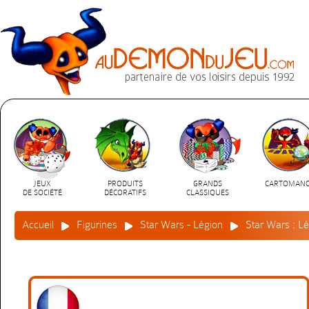
JEUX
PRODUITS
GRANDS
CARTOMANC
DE SOCIÉTÉ
DÉCORATIFS
CLASSIQUES
Accueil
Figurines
Star Wars - Légion
Star Wars : Lé