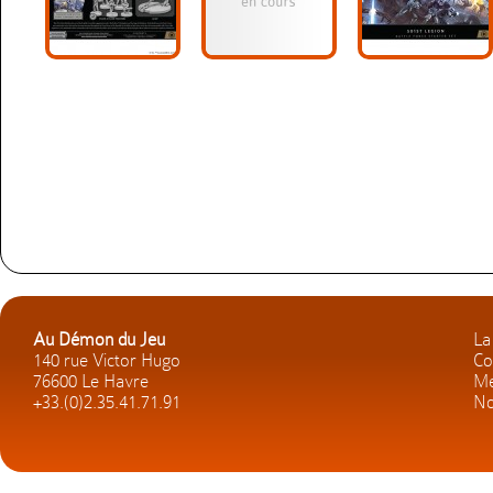
Au Démon du Jeu
La
140 rue Victor Hugo
Co
76600 Le Havre
Me
+33.(0)2.35.41.71.91
No