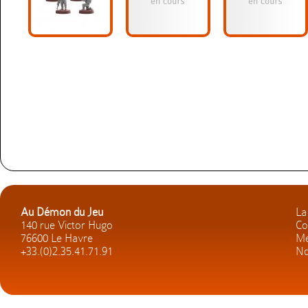
Au Démon du Jeu
La
140 rue Victor Hugo
Co
76600 Le Havre
Me
+33.(0)2.35.41.71.91
No