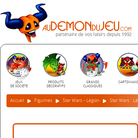
JEUX
PRODUITS
GRANDS
CARTOMANC
DE SOCIÉTÉ
DÉCORATIFS
CLASSIQUES
Accueil
Figurines
Star Wars - Légion
Star Wars : Lé