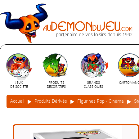
JEUX
PRODUITS
GRANDS
CARTOMANC
DE SOCIÉTÉ
DÉCORATIFS
CLASSIQUES
Accueil
Produits Dérivés
Figurines Pop - Cinéma
St