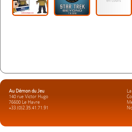
Au Démon du Jeu
La
140 rue Victor Hugo
Co
76600 Le Havre
Me
+33.(0)2.35.41.71.91
No