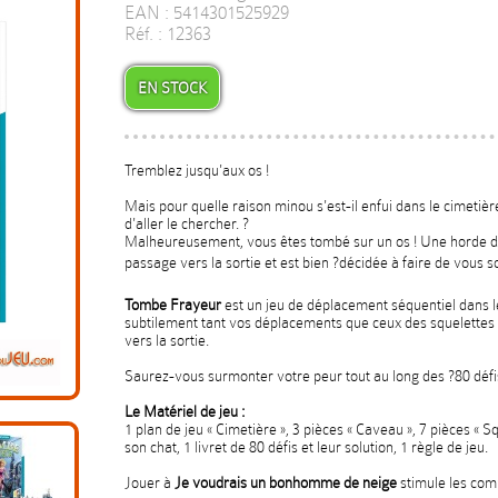
EAN : 5414301525929
Réf. : 12363
EN STOCK
Tremblez jusqu'aux os !
Mais pour quelle raison minou s'est-il enfui dans le cimetière
d'aller le chercher. ?
Malheureusement, vous êtes tombé sur un os ! Une horde de
passage vers la sortie et est bien ?décidée à faire de vous s
Tombe Frayeur
est un jeu de déplacement séquentiel dans l
subtilement tant vos déplacements que ceux des squelettes 
vers la sortie.
Saurez-vous surmonter votre peur tout au long des ?80 défi
Le Matériel de jeu :
1 plan de jeu « Cimetière », 3 pièces « Caveau », 7 pièces « Squ
son chat, 1 livret de 80 défis et leur solution, 1 règle de jeu.
Jouer à
Je voudrais un bonhomme de neige
stimule les com