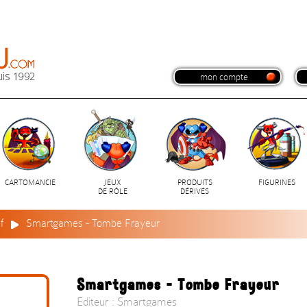
mon compte
CARTOMANCIE
JEUX
PRODUITS
FIGURINES
DE RÔLE
DÉRIVÉS
f
Smartgames - Tombe Frayeur
Smartgames - Tombe Frayeur
Editeur : Smartgames