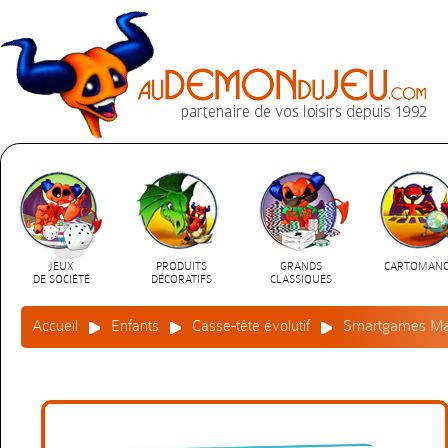
JEUX
PRODUITS
GRANDS
CARTOMANC
DE SOCIÉTÉ
DÉCORATIFS
CLASSIQUES
Accueil
Enfants
Casse-tête évolutif
Smartgames Magn