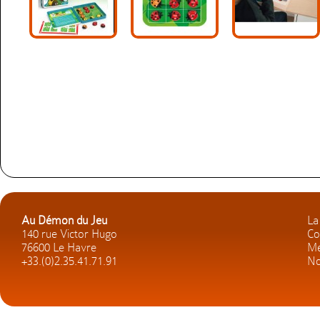
Au Démon du Jeu
La
140 rue Victor Hugo
Co
76600 Le Havre
Me
+33.(0)2.35.41.71.91
No