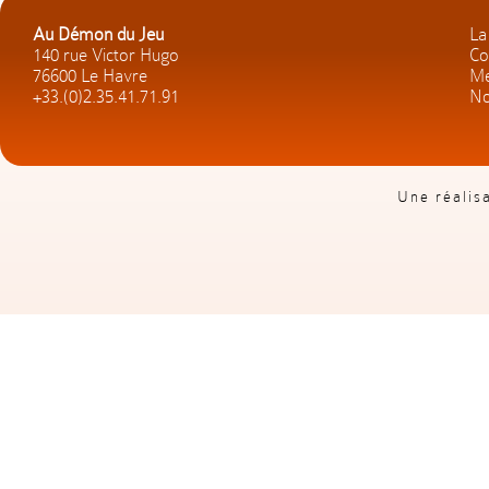
Au Démon du Jeu
La
140 rue Victor Hugo
Co
76600 Le Havre
Me
+33.(0)2.35.41.71.91
No
Une réalis