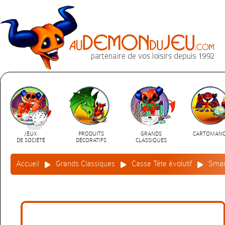
JEUX
PRODUITS
GRANDS
CARTOMANC
DE SOCIÉTÉ
DÉCORATIFS
CLASSIQUES
Accueil
Grands Classiques
Casse Tête évolutif
Smar