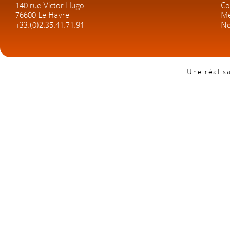
140 rue Victor Hugo
Co
76600 Le Havre
Me
+33.(0)2.35.41.71.91
No
Une réalis