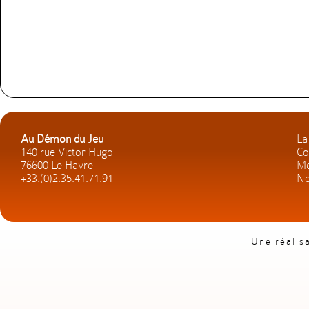
Au Démon du Jeu
La
140 rue Victor Hugo
Co
76600 Le Havre
Me
+33.(0)2.35.41.71.91
No
Une réalis