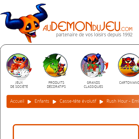
JEUX
PRODUITS
GRANDS
CARTOMANC
DE SOCIÉTÉ
DÉCORATIFS
CLASSIQUES
Accueil
Enfants
Casse-tête évolutif
Rush Hour - Emb