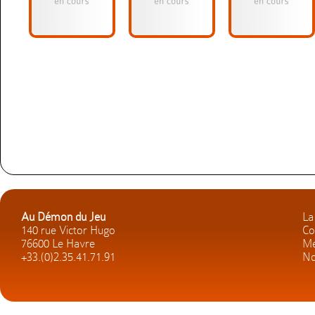
Au Démon du Jeu
La
140 rue Victor Hugo
Co
76600 Le Havre
Me
+33.(0)2.35.41.71.91
No