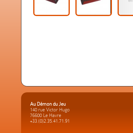
Au Démon du Jeu
140 rue Victor Hugo
76600 Le Havre
+33.(0)2.35.41.71.91