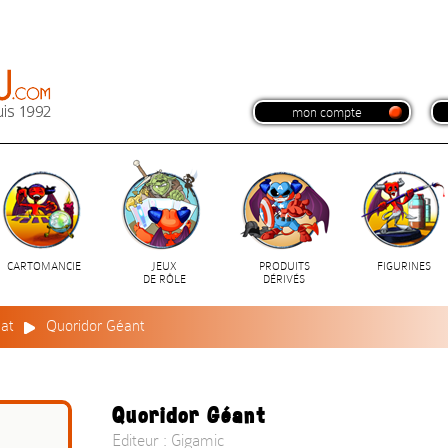
mon compte
CARTOMANCIE
JEUX
PRODUITS
FIGURINES
DE RÔLE
DÉRIVÉS
at
Quoridor Géant
Quoridor Géant
Editeur : Gigamic