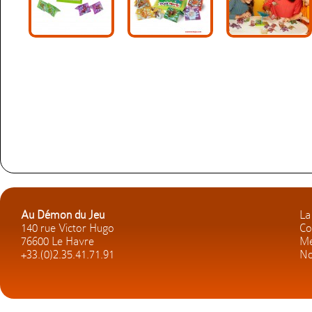
Au Démon du Jeu
La
140 rue Victor Hugo
Co
76600 Le Havre
Me
+33.(0)2.35.41.71.91
No