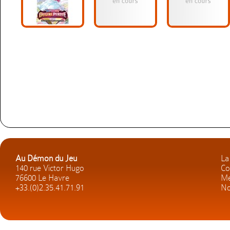
Au Démon du Jeu
La
140 rue Victor Hugo
Co
76600 Le Havre
Me
+33.(0)2.35.41.71.91
No