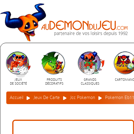
JEUX
PRODUITS
GRANDS
CARTOMANC
DE SOCIÉTÉ
DÉCORATIFS
CLASSIQUES
Accueil
Jeux De Carte
Jcc Pokemon
Pokemon Eb11 