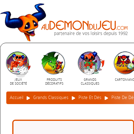
JEUX
PRODUITS
GRANDS
CARTOMANC
DE SOCIÉTÉ
DÉCORATIFS
CLASSIQUES
Accueil
Grands Classiques
Piste Et Dés
Piste De D