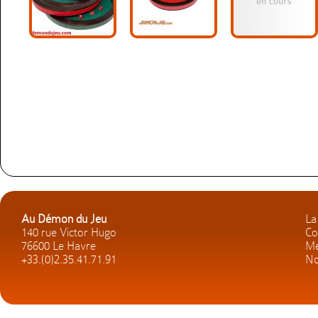
Au Démon du Jeu
La
140 rue Victor Hugo
Co
76600 Le Havre
Me
+33.(0)2.35.41.71.91
No