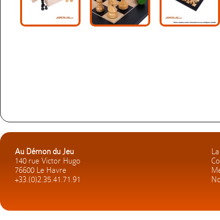
Au Démon du Jeu
La
140 rue Victor Hugo
Co
76600 Le Havre
Me
+33.(0)2.35.41.71.91
No