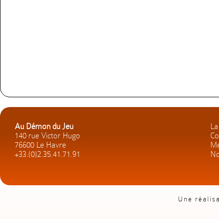
Au Démon du Jeu
La
140 rue Victor Hugo
Co
76600 Le Havre
Me
+33.(0)2.35.41.71.91
No
Une réalis