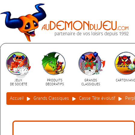
JEUX
PRODUITS
GRANDS
CARTOMANC
DE SOCIÉTÉ
DÉCORATIFS
CLASSIQUES
Accueil
Grands Classiques
Casse Tête évolutif
Perp