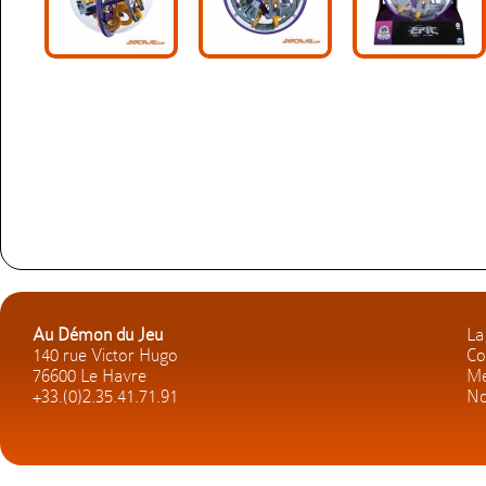
Au Démon du Jeu
La
140 rue Victor Hugo
Co
76600 Le Havre
Me
+33.(0)2.35.41.71.91
No