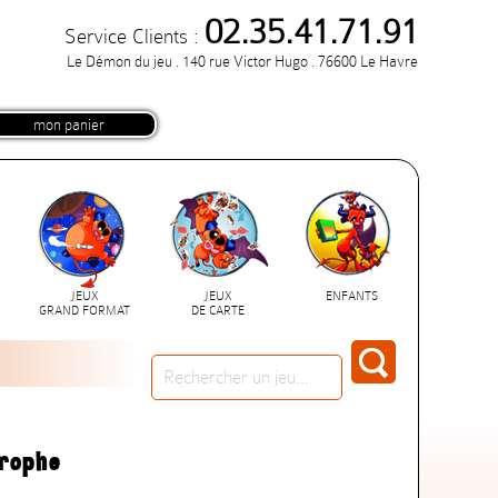
02.35.41.71.91
Service Clients :
Le Démon du jeu . 140 rue Victor Hugo . 76600 Le Havre
mon panier
JEUX
JEUX
ENFANTS
GRAND FORMAT
DE CARTE
trophe