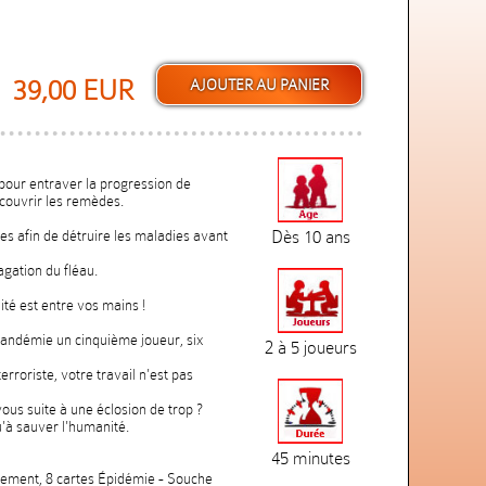
39,00 EUR
 pour entraver la progression de
écouvrir les remèdes.
les afin de détruire les maladies avant
Dès 10 ans
agation du fléau.
té est entre vos mains !
 Pandémie un cinquième joueur, six
2 à 5 joueurs
erroriste, votre travail n'est pas
us suite à une éclosion de trop ?
u'à sauver l'humanité.
45 minutes
ènement, 8 cartes Épidémie - Souche