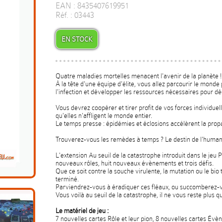
EAN : 8435407619951
Réf. : 03443
EN STOCK
Quatre maladies mortelles menacent l'avenir de la planète !
À la tête d'une équipe d'élite, vous allez parcourir le monde
l'infection et développer les ressources nécessaires pour d
Vous devrez coopérer et tirer profit de vos forces individuel
qu'elles n'affligent le monde entier.
Le temps presse : épidémies et éclosions accélèrent la prop
Trouverez-vous les remèdes à temps ? Le destin de l'humani
L'extension Au seuil de la catastrophe introduit dans le jeu
nouveaux rôles, huit nouveaux évènements et trois défis.
Que ce soit contre la souche virulente, la mutation ou le bio t
terminé.
Parviendrez-vous à éradiquer ces fléaux, ou succomberez-vo
Vous voilà au seuil de la catastrophe, il ne vous reste plus q
Le matériel de jeu :
7 nouvelles cartes Rôle et leur pion, 8 nouvelles cartes Év