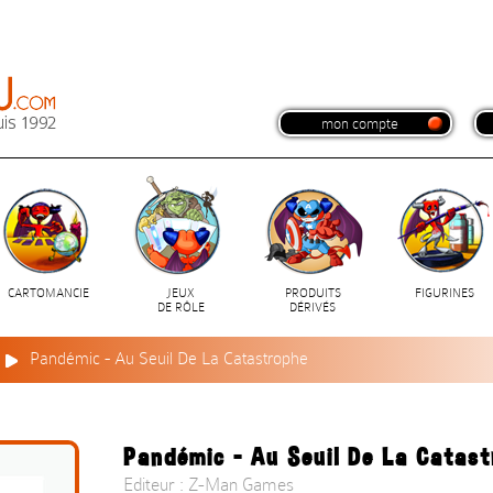
mon compte
CARTOMANCIE
JEUX
PRODUITS
FIGURINES
DE RÔLE
DÉRIVÉS
Pandémic - Au Seuil De La Catastrophe
Pandémic - Au Seuil De La Catas
Editeur : Z-Man Games