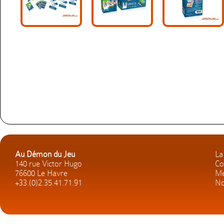
Au Démon du Jeu
La
140 rue Victor Hugo
Co
76600 Le Havre
Me
+33.(0)2.35.41.71.91
No