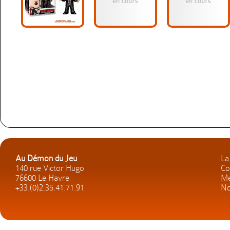
Au Démon du Jeu
La
140 rue Victor Hugo
Co
76600 Le Havre
Me
+33.(0)2.35.41.71.91
No