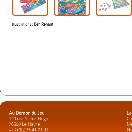
Illustrations :
Ben Renaut
Au Démon du Jeu
La
140 rue Victor Hugo
Co
76600 Le Havre
Me
+33.(0)2.35.41.71.91
No