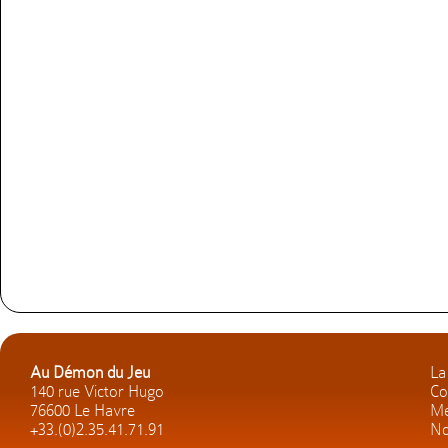
Au Démon du Jeu
La
140 rue Victor Hugo
Co
76600 Le Havre
Me
+33.(0)2.35.41.71.91
No