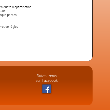
en quête d'optimisation
mune
aque parties
vret de règles
Suivez-nous
sur Facebook