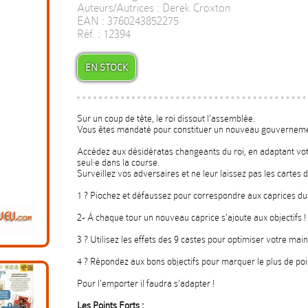
Auteurs/Autrices : Derek Croxton
EAN : 3760243852275
Réf. : 12394
EN STOCK
Sur un coup de tête, le roi dissout l'assemblée.
Vous êtes mandaté pour constituer un nouveau gouverneme
Accédez aux désidératas changeants du roi, en adaptant vo
seul·e dans la course.
Surveillez vos adversaires et ne leur laissez pas les cartes d
1 ? Piochez et défaussez pour correspondre aux caprices du 
2- À chaque tour un nouveau caprice s'ajoute aux objectifs !
3 ? Utilisez les effets des 9 castes pour optimiser votre mai
4 ? Répondez aux bons objectifs pour marquer le plus de poin
Pour l'emporter il faudra s'adapter !
Les Points Forts :