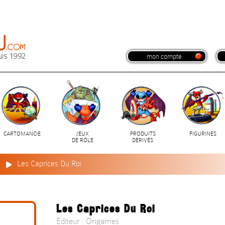
mon compte
CARTOMANCIE
JEUX
PRODUITS
FIGURINES
DE RÔLE
DÉRIVÉS
n
Les Caprices Du Roi
Les Caprices Du Roi
Editeur : Origames