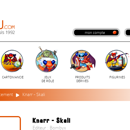
mon compte
CARTOMANCIE
JEUX
PRODUITS
FIGURINES
DE RÔLE
DÉRIVÉS
acement
Knarr - Skali
Knarr - Skali
Editeur : Bombyx