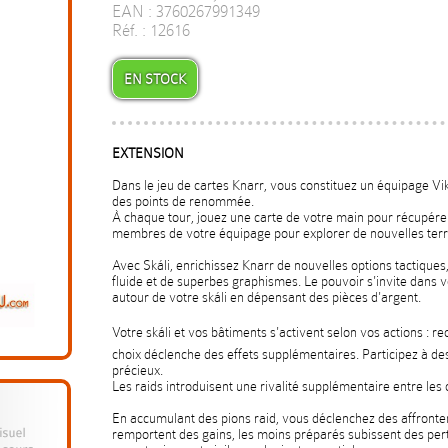
EAN : 3760267991349
Réf. : 12616
EN STOCK
EXTENSION
Dans le jeu de cartes Knarr, vous constituez un équipage Vi
des points de renommée.
À chaque tour, jouez une carte de votre main pour récupére
membres de votre équipage pour explorer de nouvelles terr
Avec Skáli, enrichissez Knarr de nouvelles options tactique
fluide et de superbes graphismes. Le pouvoir s'invite dans v
autour de votre skáli en dépensant des pièces d'argent.
Votre skáli et vos bâtiments s'activent selon vos actions : r
choix déclenche des effets supplémentaires. Participez à de
précieux.
Les raids introduisent une rivalité supplémentaire entre les 
En accumulant des pions raid, vous déclenchez des affronteme
remportent des gains, les moins préparés subissent des pert