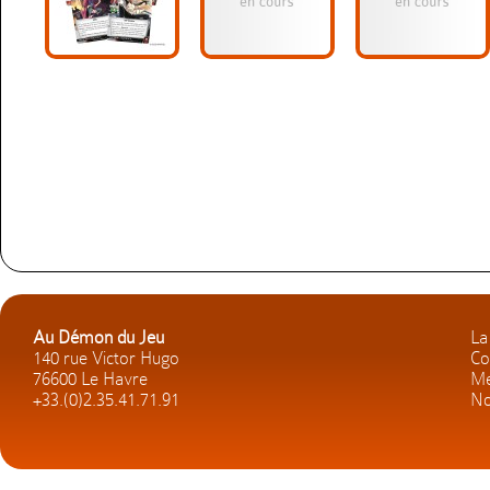
Au Démon du Jeu
La
140 rue Victor Hugo
Co
76600 Le Havre
Me
+33.(0)2.35.41.71.91
No