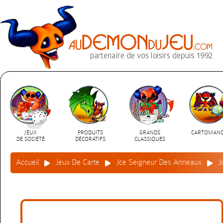
JEUX
PRODUITS
GRANDS
CARTOMANC
DE SOCIÉTÉ
DÉCORATIFS
CLASSIQUES
Accueil
Jeux De Carte
Jce Seigneur Des Anneaux
J