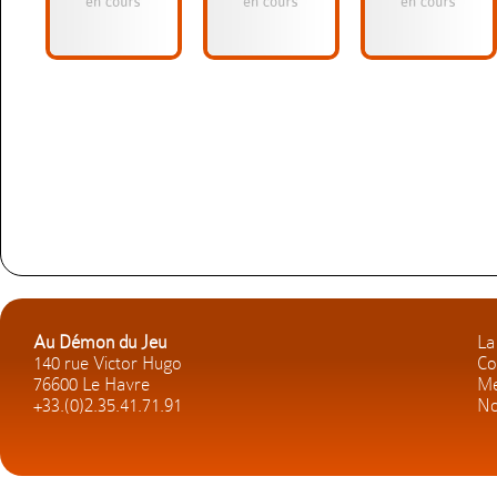
Au Démon du Jeu
La
140 rue Victor Hugo
Co
76600 Le Havre
Me
+33.(0)2.35.41.71.91
No