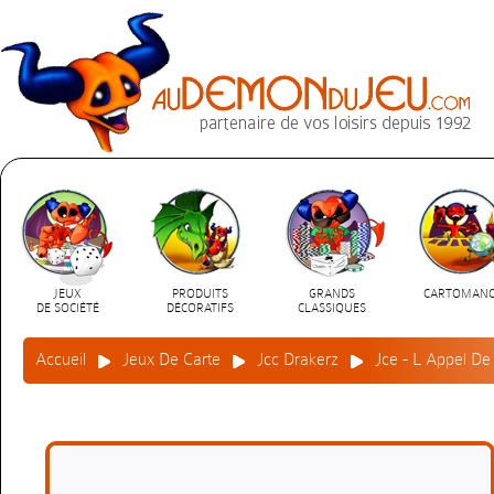
JEUX
PRODUITS
GRANDS
CARTOMANC
DE SOCIÉTÉ
DÉCORATIFS
CLASSIQUES
Accueil
Jeux De Carte
Jcc Drakerz
Jce - L Appel De