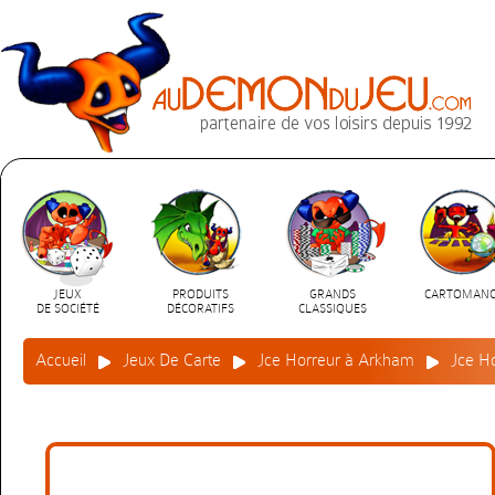
JEUX
PRODUITS
GRANDS
CARTOMANC
DE SOCIÉTÉ
DÉCORATIFS
CLASSIQUES
Accueil
Jeux De Carte
Jce Horreur à Arkham
Jce H