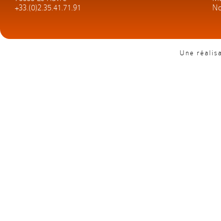
+33.(0)2.35.41.71.91
No
Une réalis