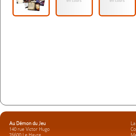
Au Démon du Jeu
La
140 rue Victor Hugo
Co
76600 Le Havre
Me