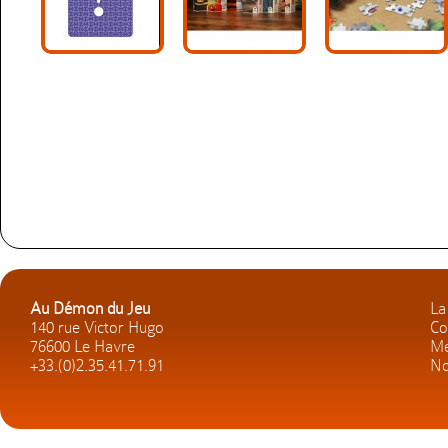
Au Démon du Jeu
La
140 rue Victor Hugo
Co
76600 Le Havre
Me
+33.(0)2.35.41.71.91
No