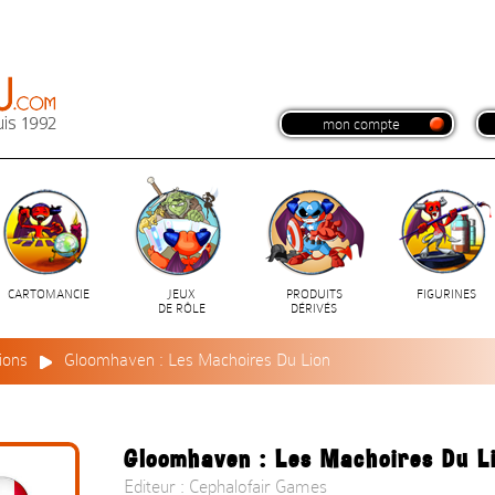
mon compte
CARTOMANCIE
JEUX
PRODUITS
FIGURINES
DE RÔLE
DÉRIVÉS
ions
Gloomhaven : Les Machoires Du Lion
Gloomhaven : Les Machoires Du L
Editeur : Cephalofair Games