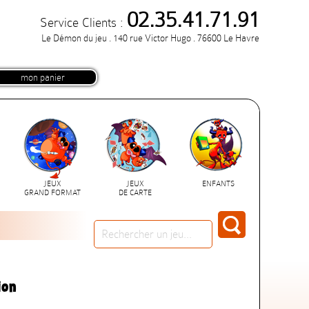
02.35.41.71.91
Service Clients :
Le Démon du jeu . 140 rue Victor Hugo . 76600 Le Havre
mon panier
JEUX
JEUX
ENFANTS
GRAND FORMAT
DE CARTE
ion