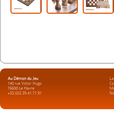
Au Démon du Jeu
La
140 rue Victor Hugo
Co
76600 Le Havre
Me
+33.(0)2.35.41.71.91
No