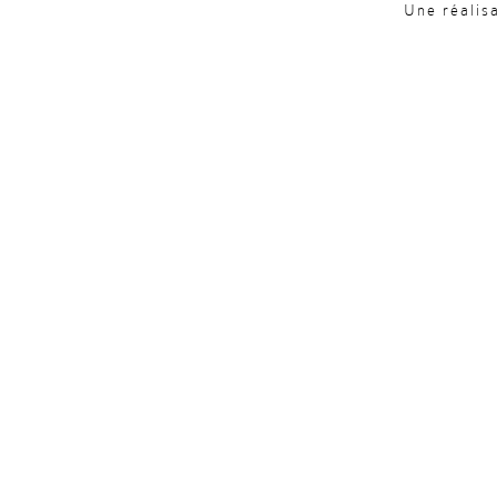
Une réalis