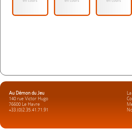
Au Démon du Jeu
La
140 rue Victor Hugo
Co
76600 Le Havre
Me
+33.(0)2.35.41.71.91
No