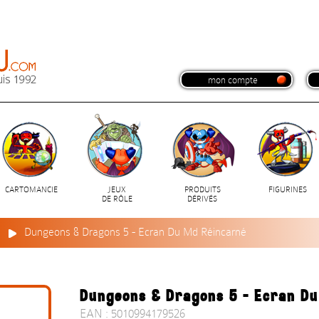
mon compte
CARTOMANCIE
JEUX
PRODUITS
FIGURINES
DE RÔLE
DÉRIVÉS
e
Dungeons & Dragons 5 - Ecran Du Md Réincarné
Dungeons & Dragons 5 - Ecran D
EAN : 5010994179526