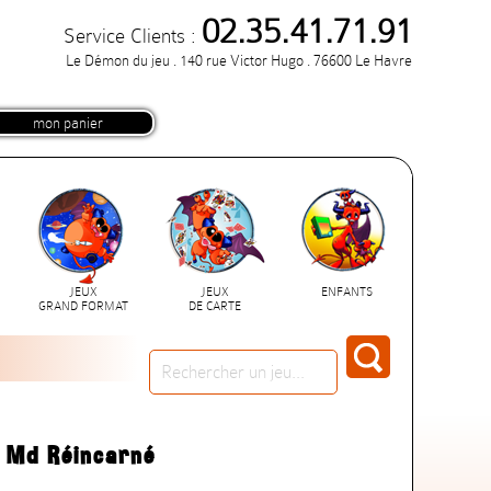
02.35.41.71.91
Service Clients :
Le Démon du jeu . 140 rue Victor Hugo . 76600 Le Havre
mon panier
JEUX
JEUX
ENFANTS
GRAND FORMAT
DE CARTE
u Md Réincarné