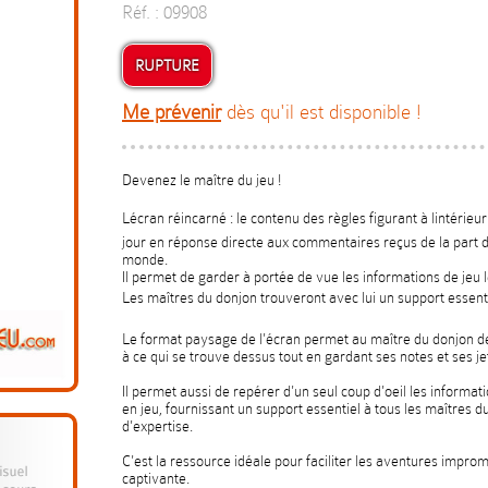
Réf. : 09908
RUPTURE
Me prévenir
dès qu'il est disponible !
Devenez le maître du jeu !
Lécran réincarné : le contenu des règles figurant à lintérieu
jour en réponse directe aux commentaires reçus de la part d
monde.
Il permet de garder à portée de vue les informations de jeu le
Les maîtres du donjon trouveront avec lui un support essenti
Le format paysage de l'écran permet au maître du donjon de 
à ce qui se trouve dessus tout en gardant ses notes et ses je
Il permet aussi de repérer d'un seul coup d'oeil les information
en jeu, fournissant un support essentiel à tous les maîtres d
d'expertise.
C'est la ressource idéale pour faciliter les aventures impro
captivante.