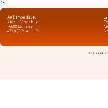
Au Démon du Jeu
La
140 rue Victor Hugo
Co
76600 Le Havre
Me
+33.(0)2.35.41.71.91
No
Une réalis