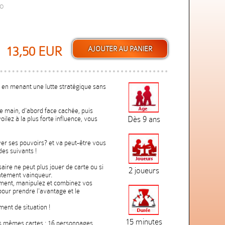
ro
13,50 EUR
 en menant une lutte stratégique sans
e main, d'abord face cachée, puis
lez à la plus forte influence, vous
Dès 9 ans
ver ses pouvoirs? et va peut-être vous
des suivants !
aire ne peut plus jouer de carte ou si
2 joueurs
atement vainqueur.
oment, manipulez et combinez vos
pour prendre l'avantage et le
ment de situation !
15 minutes
es mêmes cartes : 16 personnages