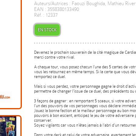
Auteurs/Autrices : Faouzi Boughida, Mathieu Rive
EAN : 3558380133490
Réf. : 12337
EN STOCK
Devenez le prochain souverain de la cité magique de Cardia
merci contre votre rival.
A chaque tour, vous posez chacun l'une des 5 cartes de votr
vous les retournez en même temps. Si la carte que vous dévoi
remportez ce duel.
Mais si vous perdez, votre personnage gagne le droit d'acti
permettre de changer l'issue de ce duel, des précédents ou 
3 façons de gagner : en remportant 5 sceaux, si votre advers
l'un des pouvoirs de vos personnages vous déclare immédi
Jouez la bonne faction et le meilleur personnage au bon m
pouvoirs à bon escient, anticipez le jeu de votre adversaire 
conserver.
Soyez vigilants car vous n'êtes jamais à l'abri d'un retourne
Dans votre deck et celui de votre adversaire, exactement l