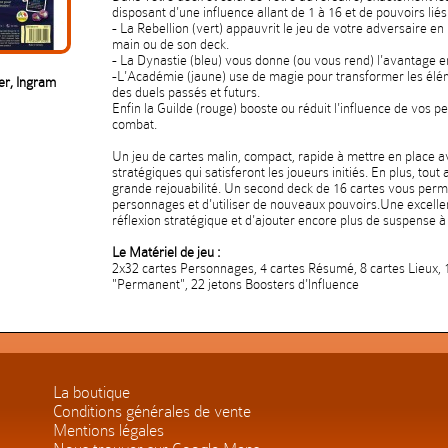
disposant d'une influence allant de 1 à 16 et de pouvoirs liés 
- La Rebellion (vert) appauvrit le jeu de votre adversaire en
main ou de son deck.
- La Dynastie (bleu) vous donne (ou vous rend) l'avantage e
-L'Académie (jaune) use de magie pour transformer les élé
er, Ingram
des duels passés et futurs.
Enfin la Guilde (rouge) booste ou réduit l'influence de vos p
combat.
Un jeu de cartes malin, compact, rapide à mettre en place 
stratégiques qui satisferont les joueurs initiés. En plus, tout
grande rejouabilité. Un second deck de 16 cartes vous per
personnages et d'utiliser de nouveaux pouvoirs.
Une excellen
réflexion stratégique et d'ajouter encore plus de suspense à 
Le Matériel de jeu :
2x32 cartes Personnages, 4 cartes Résumé, 8 cartes Lieux, 1
"Permanent", 22 jetons Boosters d'Influence
La boutique
Conditions générales de vente
Mentions légales