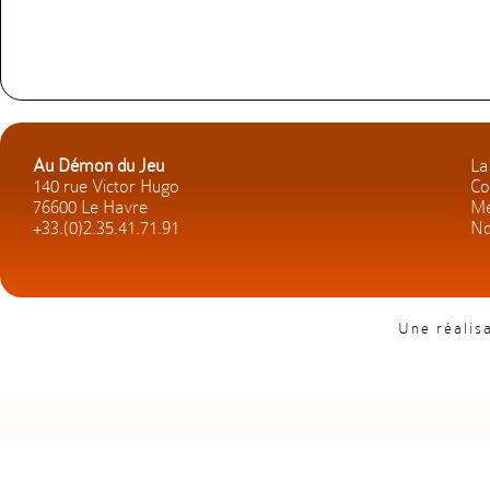
Au Démon du Jeu
La
140 rue Victor Hugo
Co
76600 Le Havre
Me
+33.(0)2.35.41.71.91
No
Une réalis