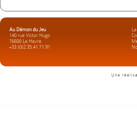
Au Démon du Jeu
La
140 rue Victor Hugo
Co
76600 Le Havre
Me
+33.(0)2.35.41.71.91
No
Une réalis