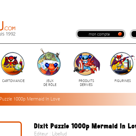
mon compte
CARTOMANCIE
JEUX
PRODUITS
FIGURINES
DE RÔLE
DÉRIVÉS
t Puzzle 1000p Mermaid In Love
Dixit Puzzle 1000p Mermaid In Lo
Editeur : Libellud