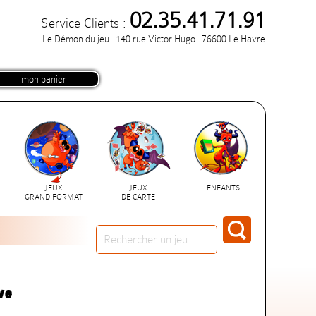
02.35.41.71.91
Service Clients :
Le Démon du jeu . 140 rue Victor Hugo . 76600 Le Havre
mon panier
JEUX
JEUX
ENFANTS
GRAND FORMAT
DE CARTE
ve